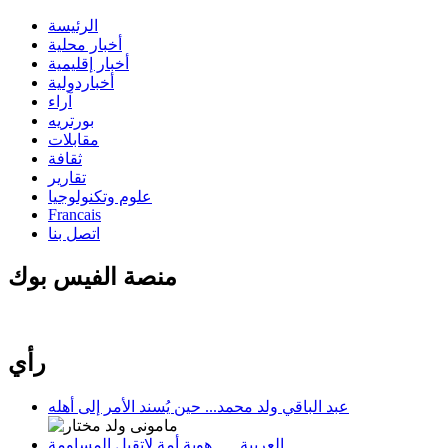
الرئيسة
أخبار محلية
أخبار إقليمية
أخباردولية
آراء
بورتريه
مقابلات
ثقافة
تقارير
علوم وتكنولوجيا
Francais
اتصل بنا
منصة الفيس بوك
رأي
عبد الباقي ولد محمد... حين يُسند الأمر إلى أهله
العربية …. هوية أمة لاتقبل المساومة