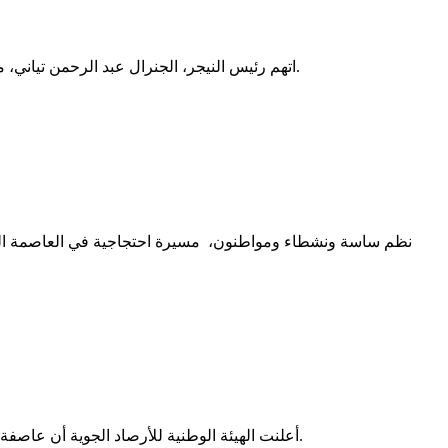
اتهم رئيس النيجر، الجنرال عبد الرحمن تياني، موريتانيا وبنين وكوت ديفوار بالتورط في الهجمات التي شهدتها مالي في 25 أبريل 2026، وذلك في تصريحات بثها التلفزيون الرسمي في النيجر.
أعلنت الهيئة الوطنية للأرصاد الجوية أن عاصفة رعدية نشطة مصحوبة بأمطار تقترب حاليًا من مدينة نواكشوط، وتتحرك جنوبًا بمحاذاة الساحل، وذلك في أواخر بعد ظهر اليوم الأحد 26 يوليو.