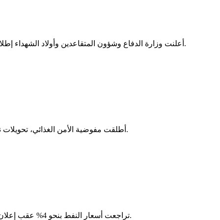
أعلنت وزارة الدفاع وشؤون المتقاعدين وأولاد الشهداء إطلاق صفحتها الرسمية على منصة فيسبوك، في خطوة تهدف إلى تعزيز حضورها الرقمي وتطوير قنوات التواصل مع وسائل الإعلام والرأي العام.
أطلقت مفوضية الأمن الغذائي، تحويلات نقدية لصالح 13,590 أسرة في ولايتي لعصابه وكيدي ماغه، بغلاف مالي تجاوز 1.45 مليار أوقية قديمة، وذلك بالتعاون مع برنامج الغذاء العالمي.
تراجعت أسعار النفط بنحو 4% عقب إعلان تعليق الهجمات الأمريكية على إيران، وسط استمرار حالة الترقب التي تهيمن على أسواق الطاقة بشأن التطورات الجيوسياسية في المنطقة.