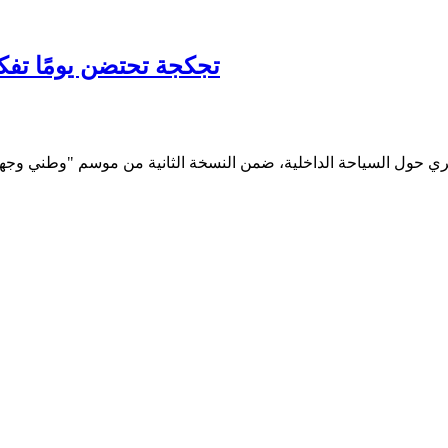
تجكجة تحتضن يومًا تفكي
يري حول السياحة الداخلية، ضمن النسخة الثانية من موسم "وطني وجهت