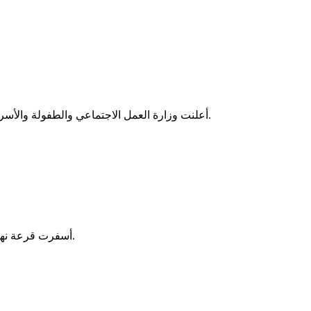
أعلنت وزارة العمل الاجتماعي والطفولة والأسرة تقديم 4715 خدمة تكفل صحي لصالح المرضى المعوزين في المستشفيات الوطنية والجهوية، خلال الفترة الممتدة من 16 إلى 22 يوليو 2026.
أسفرت قرعة نهائيات كأس إفريقيا للميني فوتبول "غينيا 2027" عن وقوع المنتخب الموريتاني في المجموعة الثالثة إلى جانب منتخبات نيجيريا وأوغندا وغامبيا.